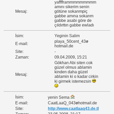
yafffframmmmmmmmm
amını sikerim senin
Mesaj:
götüne sokarımpiç
gabbe amına sokarım
gabbe asabi göre de
çıldırttın gabbe ewladı
İsim:
Yeginin Salim
playa_50cent_43
E-mail:
hotmail.de
Site:
-
Zaman:
09.04.2009, 15:21
Gökhan Abi siten cok
güzel olmus ablamin
kinden daha güzel
Mesaj:
ablamin ki o kadar cirkin
ki girmek istemezsin
İsim:
yenin Sema
E-mail:
CaatLaaQ_043
hotmail.de
Site:
http://www.caatlaaq43.de.tl