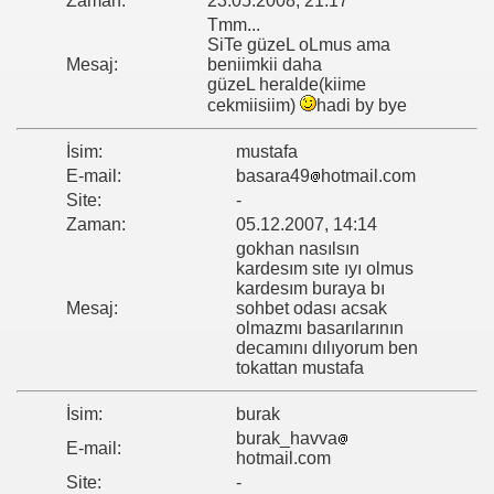
Zaman:
23.05.2008, 21:17
Tmm...
SiTe güzeL oLmus ama
Mesaj:
beniimkii daha
güzeL heralde(kiime
cekmiisiim)
hadi by bye
İsim:
mustafa
E-mail:
basara49
hotmail.com
Site:
-
Zaman:
05.12.2007, 14:14
gokhan nasılsın
kardesım sıte ıyı olmus
kardesım buraya bı
Mesaj:
sohbet odası acsak
olmazmı basarılarının
decamını dılıyorum ben
tokattan mustafa
İsim:
burak
burak_havva
E-mail:
hotmail.com
Site:
-