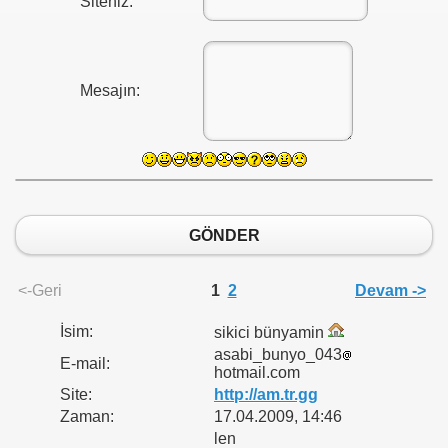
Siteniz:
Mesajın:
GÖNDER
<-Geri
1
2
Devam ->
İsim:
sikici bünyamin
asabi_bunyo_043
E-mail:
hotmail.com
Site:
http://am.tr.gg
Zaman:
17.04.2009, 14:46
len